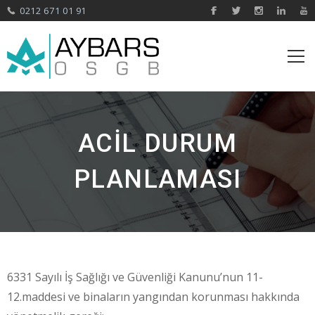
0212 671 01 91
ACIL DURUM
PLANLAMASI
6331 Sayılı İş Sağlığı ve Güvenliği Kanunu’nun 11-
12.maddesi ve binaların yangından korunması hakkında