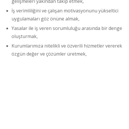
gelişmeleri yakından takip etmek,
İş verimliliğini ve çalışan motivasyonunu yükseltici
uygulamaları göz önüne almak,
Yasalar ile iş veren sorumluluğu arasında bir denge
oluşturmak,
Kurumlarımıza nitelikli ve özverili hizmetler vererek
özgün değer ve çözümler üretmek,
© 2026 Aybars OSGB. Tüm Hakları Saklıdır.
Çerez Politikası
KVKK Aydınlatma Metni