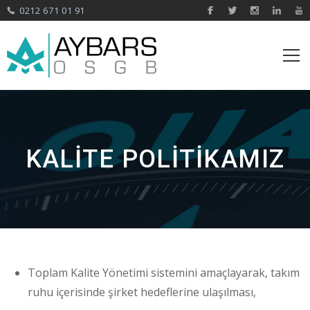
0212 671 01 91
KALITE POLITIKAMIZ
Toplam Kalite Yönetimi sistemini amaçlayarak, takım
ruhu içerisinde şirket hedeflerine ulaşılması,